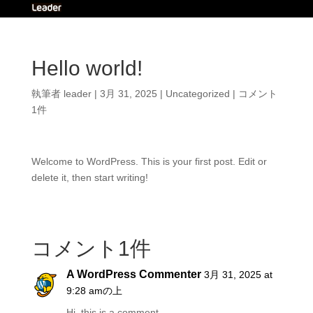
Hello world!
執筆者
leader
|
3月 31, 2025
|
Uncategorized
|
コメント
1件
Welcome to WordPress. This is your first post. Edit or
delete it, then start writing!
コメント1件
A WordPress Commenter
3月 31, 2025 at
9:28 amの上
Hi, this is a comment.