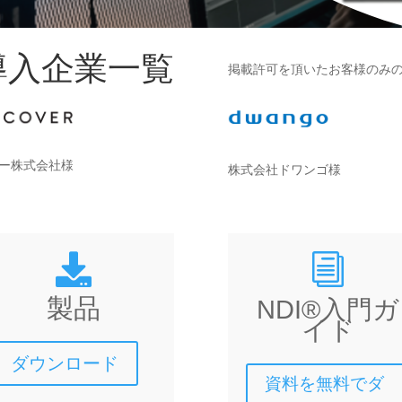
導入企業一覧
掲載許可を頂いたお客様のみ
ー株式会社様
株式会社ドワンゴ様
i

製品
NDI®入門ガ
イド
ダウンロード
資料を無料でダ