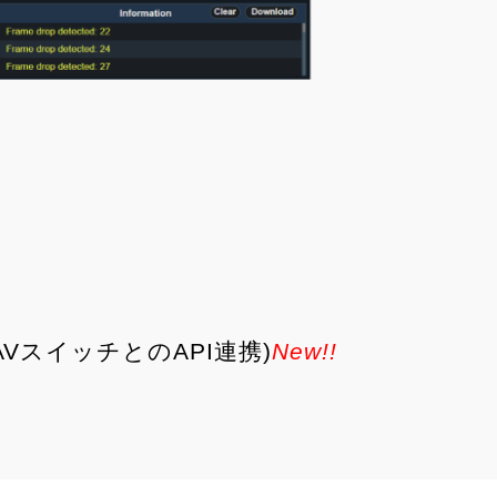
roAVスイッチとのAPI連携)
New!!