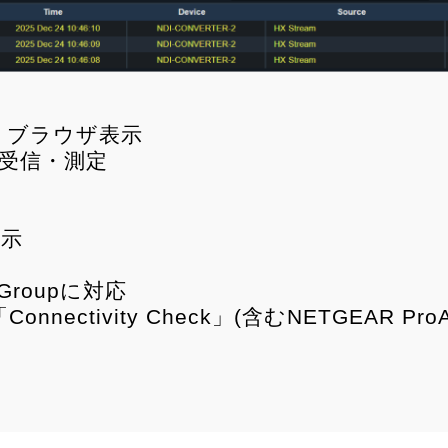
ア、ブラウザ表示
号受信・測定
表示
存
er/Groupに対応
nectivity Check」(含むNETGEAR P