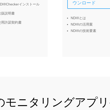
ウンロード
NDI®Checkerインストール
取扱説明書
NDI®とは
使用許諾契約書
NDI®の活用案
NDI®の技術要素
号のモニタリングアプ